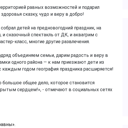
территорией равных возможностей и подарил
доровья сказку, чудо и веру в добро!
обрал детей на предновогодний праздник, на
 и сказочный спектакль от ДК, и аквагрим с
стер-класс, многие другие развлечения.
одряд объединяем семьи, дарим радость и веру в
амки одного района — к нам приезжают дети из
 с каждым годом география праздника расширяется!
о большое общее дело, которое становится
рытым сердцем!», - отмечают в социальных сетях
равны».